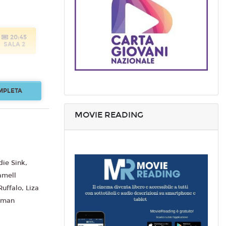
20:45
SALA 2
MPLETA
MOVIE READING
20:45
SALA 2
ie Sink,
amell
uffalo, Liza
 Eman