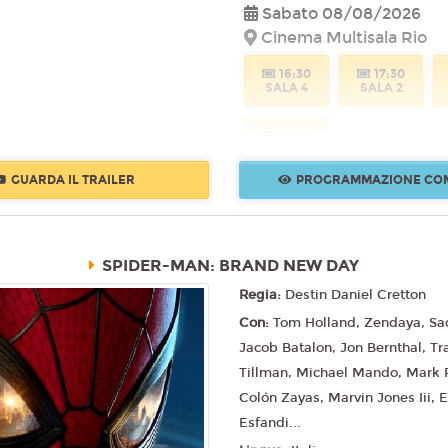
Sabato 08/08/2026
Cinema Multisala Rio
16:30
17:30
SALA 4
SALA 2
21:30
SALA 3
GUARDA IL TRAILER
PROGRAMMAZIONE CO
Domenica 09/08/2026
Cinema Multisala Rio
SPIDER-MAN: BRAND NEW DAY
16:30
17:30
Regia:
Destin Daniel Cretton
SALA 4
SALA 2
Con:
Tom Holland, Zendaya, Sad
21:30
Jacob Batalon, Jon Bernthal, Tr
SALA 3
Tillman, Michael Mando, Mark R
Colón Zayas, Marvin Jones Iii,
Esfandi...
Lunedì 10/08/2026