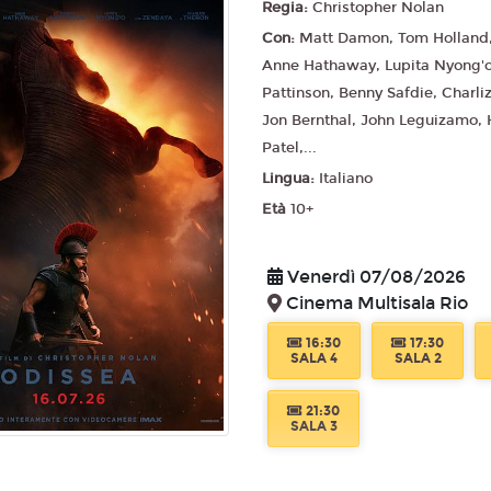
Regia:
Christopher Nolan
Con:
Matt Damon, Tom Holland
Anne Hathaway, Lupita Nyong'o
Pattinson, Benny Safdie, Charli
Jon Bernthal, John Leguizamo,
Patel,...
Lingua:
Italiano
Età
10+
Venerdì 07/08/2026
Cinema Multisala Rio
16:30
17:30
SALA 4
SALA 2
21:30
SALA 3