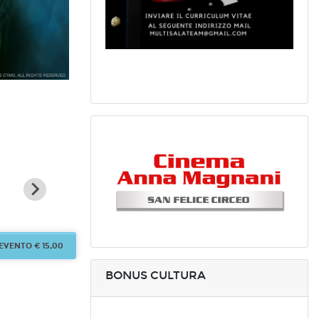
11
12
22
23
24
Agosto
Agosto
Settembre
Settembre
Settem
Martedì
Mercoledì
Martedì
Mercoledì
Giovedì
EVENTO € 15,00
BONUS CULTURA