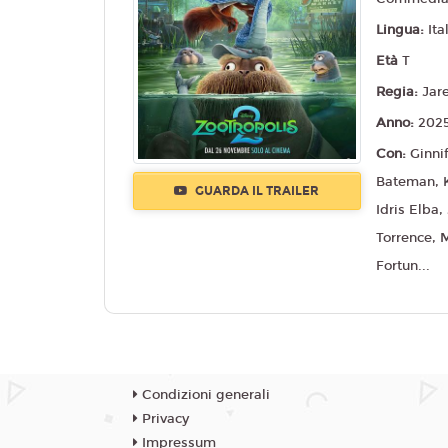
Lingua:
Ita
Età
T
Regia:
Jar
Anno:
202
Con:
Ginni
Bateman, K
GUARDA IL TRAILER
Idris Elba
Torrence, 
Fortun...
Condizioni generali
Privacy
Impressum