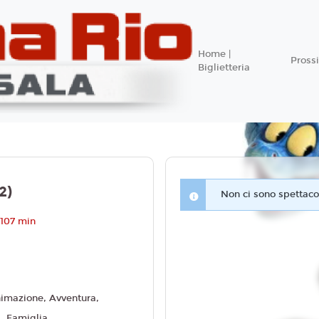
Home |
Pros
Biglietteria
2)
Non ci sono spettacol
 107 min
imazione, Avventura,
 Famiglia