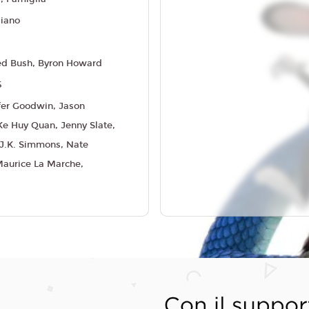
liano
ed Bush, Byron Howard
5
fer Goodwin, Jason
e Huy Quan, Jenny Slate,
, J.K. Simmons, Nate
Maurice La Marche,