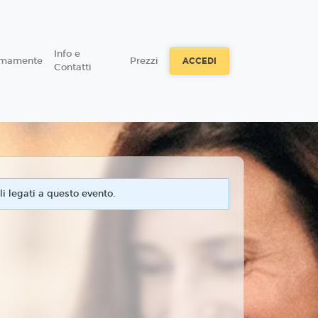
Info e
imamente
Prezzi
ACCEDI
Contatti
i legati a questo evento.