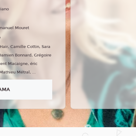
liano
anuel Mouret
4
 Hair, Camille Cottin, Sara
 Damien Bonnard, Grégoire
cent Macaigne, éric
Mathieu Métral, ...
AMA