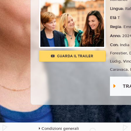
Lingua:
Ita
Età
T
Regia:
Emm
Anno:
202
Con:
India
Forestier,
GUARDA IL TRAILER
Ludig, Vin
Caravaca, 
TR
Condizioni generali