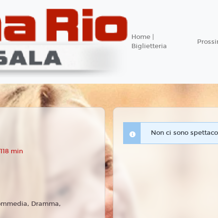
Home |
Pross
Biglietteria
Non ci sono spettacol
118 min
mmedia, Dramma,