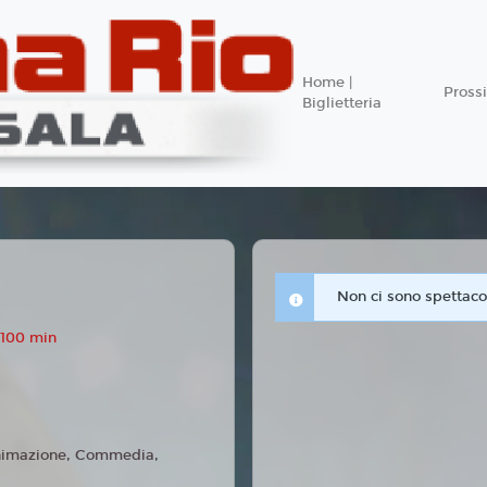
Home |
Pros
Biglietteria
Non ci sono spettacol
 100 min
imazione, Commedia,