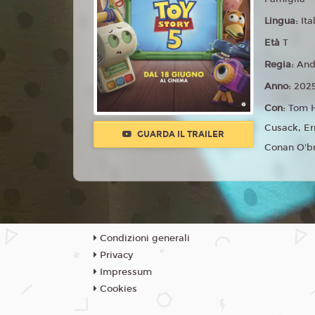
Lingua:
Ita
Età
T
Regia:
And
Anno:
202
Con:
Tom H
Cusack, Er
GUARDA IL TRAILER
Conan O'b
Condizioni generali
Privacy
Impressum
Cookies