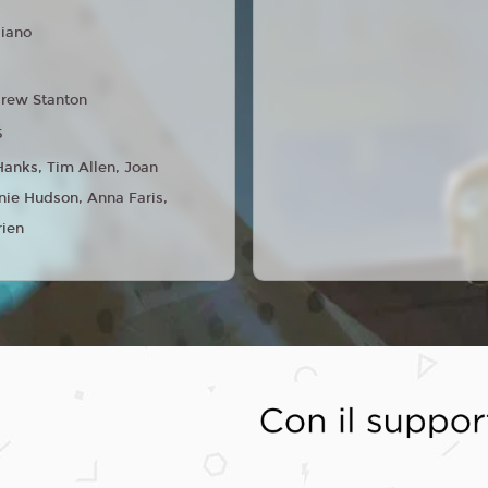
liano
rew Stanton
5
anks, Tim Allen, Joan
nie Hudson, Anna Faris,
rien