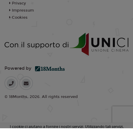
Privacy
Impressum
Cookies
Powered by
© 18Months, 2026. All rights reserved
I cookie ci aiutano a fornire i nostri servizi. Utilizzando tali servizi,
accetti l'utilizzo dei cookie da parte nostra.