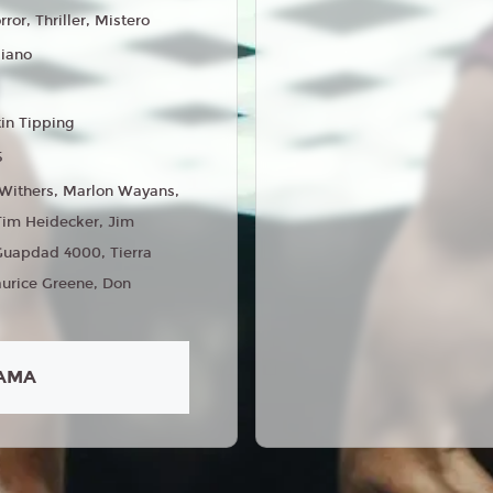
rror, Thriller, Mistero
liano
tin Tipping
5
 Withers, Marlon Wayans,
 Tim Heidecker, Jim
 Guapdad 4000, Tierra
urice Greene, Don
AMA