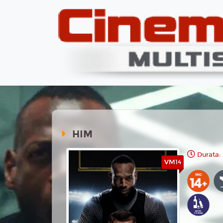
HIM
Durata:
VM14