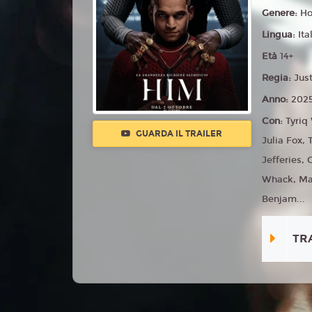
Genere:
Ho
Lingua:
Ita
Età
14+
Regia:
Jus
Anno:
202
Con:
Tyriq
GUARDA IL TRAILER
Julia Fox,
Jefferies,
Whack, Ma
Benjam...
TR