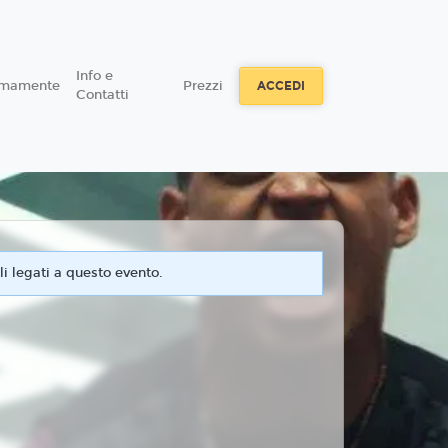
Info e
imamente
Prezzi
ACCEDI
Contatti
i legati a questo evento.