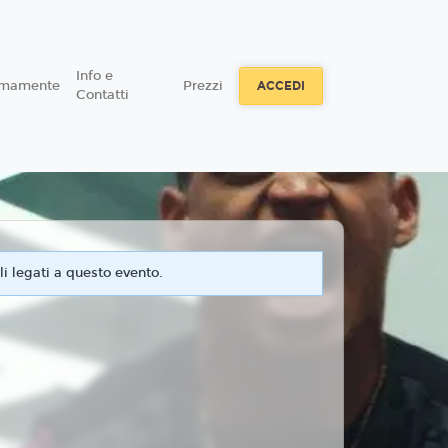
Info e
imamente
Prezzi
ACCEDI
Contatti
i legati a questo evento.