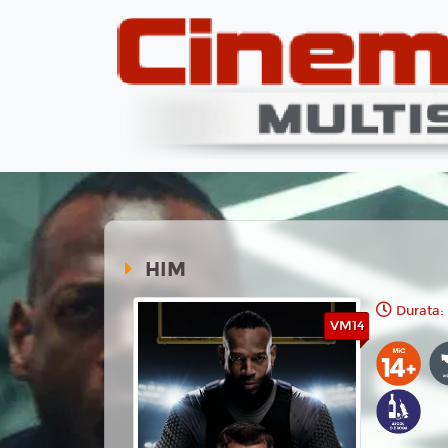
HIM
Durata:
VM14