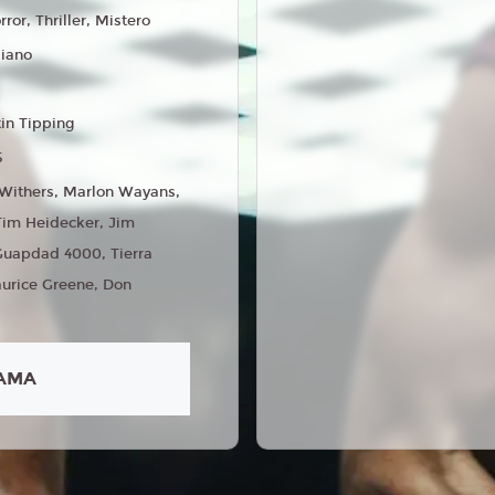
rror, Thriller, Mistero
liano
tin Tipping
5
 Withers, Marlon Wayans,
 Tim Heidecker, Jim
 Guapdad 4000, Tierra
urice Greene, Don
AMA