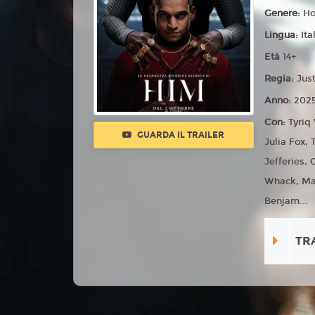
Genere:
Ho
Lingua:
Ita
Età
14+
Regia:
Jus
Anno:
202
Con:
Tyriq
GUARDA IL TRAILER
Julia Fox,
Jefferies,
Whack, Ma
Benjam...
TR