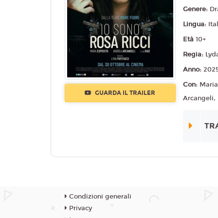
Genere:
D
Lingua:
Ita
Età
10+
Regia:
Lyd
Anno:
202
Con:
Maria
GUARDA IL TRAILER
Arcangeli,
TR
Condizioni generali
Privacy