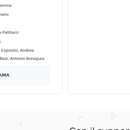
ramma
liano
a Patitucci
5
 Esposito, Andrea
 Raiz, Antonio Bonagura
AMA