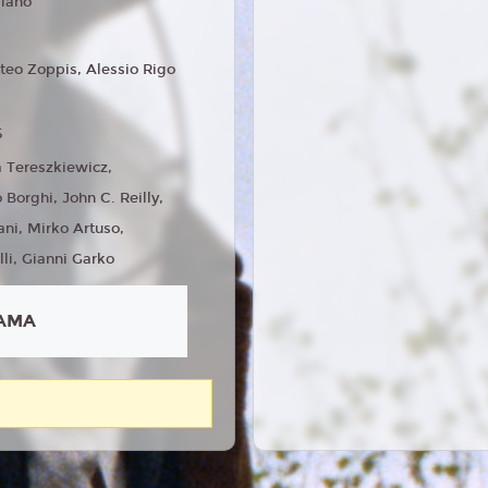
liano
teo Zoppis, Alessio Rigo
5
 Tereszkiewicz,
Borghi, John C. Reilly,
ani, Mirko Artuso,
lli, Gianni Garko
AMA