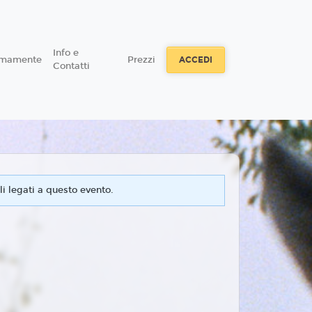
Info e
imamente
Prezzi
ACCEDI
Contatti
i legati a questo evento.