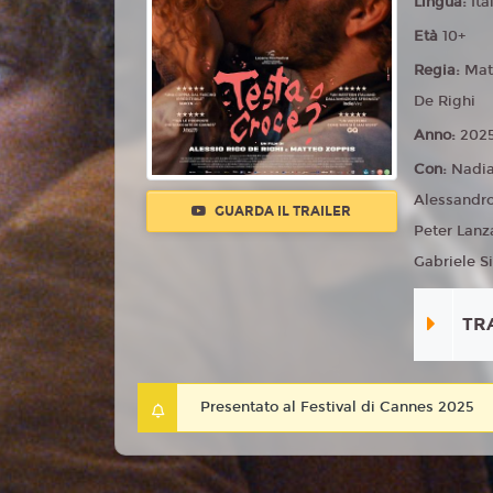
Lingua:
Ita
Età
10+
Regia:
Mat
De Righi
Anno:
202
Con:
Nadia
Alessandro 
GUARDA IL TRAILER
Peter Lanz
Gabriele Si
TR
Presentato al Festival di Cannes 2025