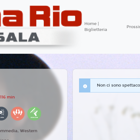
Home |
Pross
Biglietteria
Non ci sono spettacol
116 min
mmedia, Western