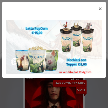
×
DRACULA - L'AMORE PERDUTO
(DRACULA: A LOVE TALE)
HAPPYCINEFAMILY
VM14