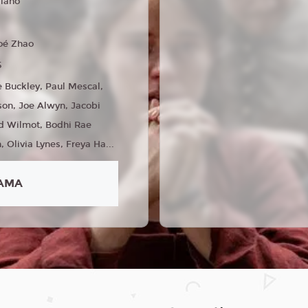
liano
oé Zhao
5
e Buckley, Paul Mescal,
on, Joe Alwyn, Jacobi
d Wilmot, Bodhi Rae
 Olivia Lynes, Freya Ha...
AMA