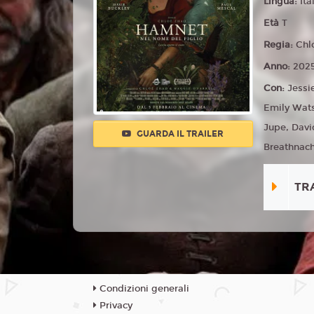
Lingua:
Ita
Età
T
Regia:
Chl
Anno:
202
Con:
Jessi
Emily Wats
Jupe, Davi
GUARDA IL TRAILER
Breathnach,
TR
Condizioni generali
Privacy