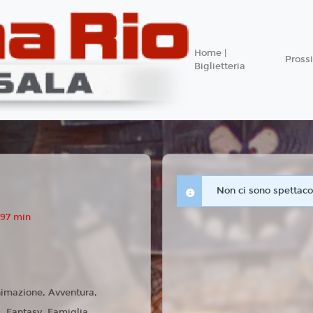
Home |
Pros
Biglietteria
Non ci sono spettacol
 97 min
imazione, Avventura,
 Fantasy, Famiglia