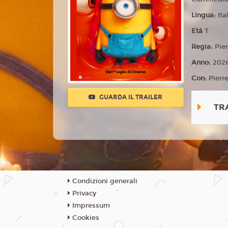
Lingua:
Ita
Età
T
Regia:
Pier
Anno:
202
Con:
Pierr
GUARDA IL TRAILER
TR
Condizioni generali
Privacy
Impressum
Cookies