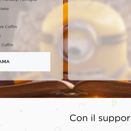
liano
re Coffin
6
e Coffin
AMA