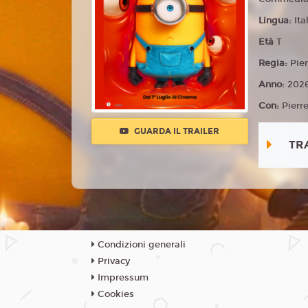
Lingua:
Ita
Età
T
Regia:
Pier
Anno:
202
Con:
Pierr
GUARDA IL TRAILER
TR
Condizioni generali
Privacy
Impressum
Cookies