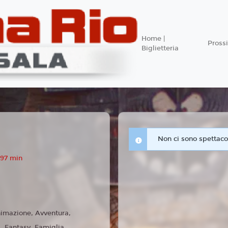
Home |
Pros
Biglietteria
Non ci sono spettacol
 97 min
imazione, Avventura,
 Fantasy, Famiglia