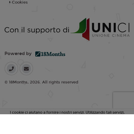
Cookies
Powered by
© 18Months, 2026. All rights reserved
I cookie ci aiutano a fornire i nostri servizi. Utilizzando tali servizi,
accetti l'utilizzo dei cookie da parte nostra.
Accetta Tutti i Cookie
Rifiuta Cookie non essenziali
Personalizza