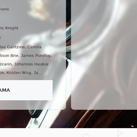
liano
vis Knight
6
las Galitzine, Camila
ison Brie, James Purefoy,
ccarin, Jóhannes Haukur
, Kristen Wiig, Ja...
AMA