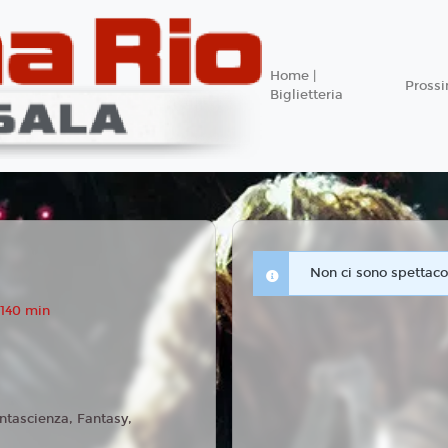
Home |
Pross
Biglietteria
Non ci sono spettacol
 140 min
ntascienza, Fantasy,