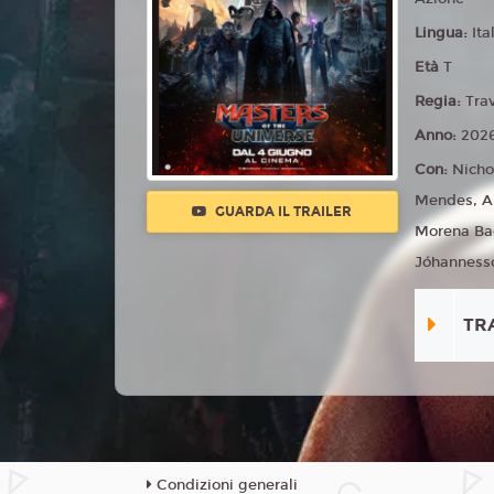
Lingua:
Ita
Età
T
Regia:
Tra
Anno:
202
Con:
Nicho
Mendes, Al
GUARDA IL TRAILER
Morena Ba
Jóhannesson
TR
Condizioni generali