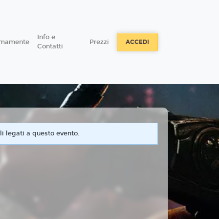
Info e
imamente
Prezzi
ACCEDI
Contatti
i legati a questo evento.