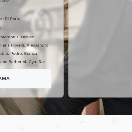
liano
en Di Porto
5
 Memphis, Denise
iliana Fiorelli, Alessandro
Pablo, Pedro, Bianca
ano Barberini, Cyro Ros...
AMA