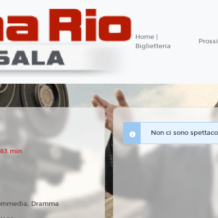
Home |
Pros
Biglietteria
Non ci sono spettacol
 83 min
ommedia, Dramma