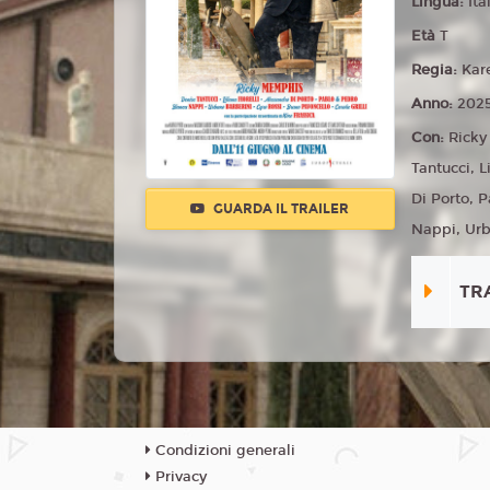
Lingua:
Ita
Età
T
Regia:
Kar
Anno:
202
Con:
Ricky
Tantucci, L
Di Porto, 
GUARDA IL TRAILER
Nappi, Urb
TR
Condizioni generali
Privacy